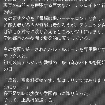
現実の街並みを疾駆する巨大なバーチャロイドで
動戦。
その正式名称を『電脳戦機バーチャロン』と言う
超能力者だろうが無能力者だろうが、テクニック
ば誰もが対等に渡り合えるところがツボにはまり
学園都市の生徒間で爆発的に広まっている。
白の意匠で統一されたバル・ルルーンを専用機と
デックスと、
初期装備テムジンが愛機の上条当麻がバトルを開
の日。
「凛鈴。富良科凛鈴です。私はリリナではありま
むにゃ……」
寝不足気味の少女が学園都市に降り立った。
そして、上条は遭遇する。