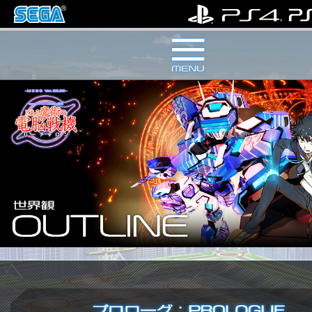
キャラクター / CHARACTER
ゲームシステム / SYSTEM
製品情報 / PRODUCTS
スペシャル / SPECIAL
最新情報 / TOPICS
世界観 / OUTLINE
トップ / TOP