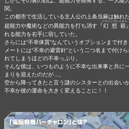
しかしその裏の顔は、超能力を開発する、一大能
関。
この都市で生活している主人公の上条当麻は触れ
イマジンブレイカー
超能力や魔術などの異能力を打ち消す『
幻想殺
れる能力を右手に宿していた。
さらには“不幸体質”なんていうオプションまで付
メートには“不幸の避雷針”という二つ名まで付け
れてしまうほどの不幸っぷり。
そんな彼は、いつものように不幸な出来事と共に
まりを迎えたのだが…。
空から降ってきたと言う謎のシスターとの出会い
不幸か彼の運命を大きく変えることに！！