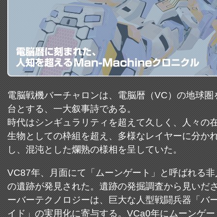
電脳戦機バーチャロンは、電脳暦（VC）の地球圏
台とする、一大叙事詩である。
時代はシンギュラリティを超えて久しく、人々の
生物としての枠組を超え、多様なレイヤーに分か
し、混沌とした爛熟の様相を呈していた。
VC87年、月面にて「ムーンゲート」と呼ばれる非
の遺跡が発見された。遺跡の発掘調査から見いだ
ーバーテクノロジーは、巨大な人型戦闘兵器「バ
イド」の実用化に寄与する。VCa0年にムーンゲー