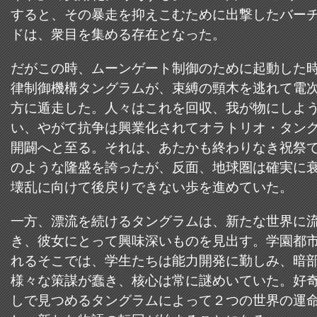
すると、その暴走を抑えこむために出撃したバー
ドは、衆目を集める存在となった。
だがこの時、ムーンゲート制御のために起動した
律制御機構タングラムが、束縛の頸木を逃れて電
方に遁走した。人々はこれを回収、我が物にしよ
い、やがて抗争は興業化されてオラトリオ・タン
開闢へと至る。それは、あたかも終わりなき祝祭
のような隆盛を誇ったが、反面、地球圏は確実に
壊乱に向けて後戻りできない歩を進めていた。
一方、漂流を続けるタングラムは、新たな世界に
き、彼女にとって興味深いものを見出す。学園都
れるそこでは、学生たちは能力開発に勤しみ、暗
様々な策謀が蠢き、核心は常に謎めいていた。好
しで見つめるタングラムによって２つの世界の運