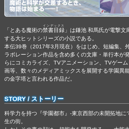
インデックス
「とある魔術の
禁書目録
」は鎌池 和馬氏が電撃文
する大ヒットシリーズの小説である。
本伝39巻（2017年3月現在）をはじめ、短編集、
ラボレーション作品を含め多くの文庫・単行本が
らにコミカライズ、TVアニメーション、TVゲー
画等、数々のメディアミックスを展開する学園異
の金字塔と言われる作品だ。
STORY / ストーリー
科学力を持つ『学園都市』-東京西部の未開拓地に
生の街。